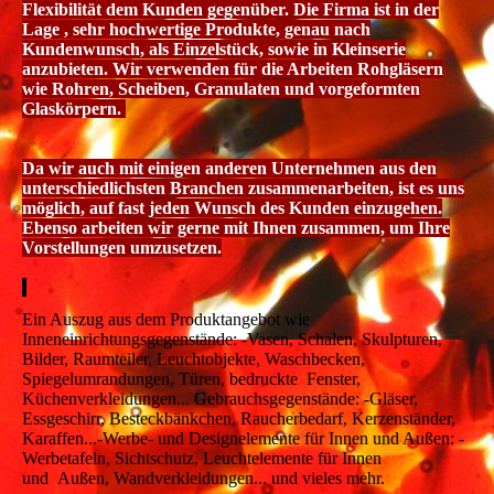
Flexibilität dem Kunden gegenüber. Die Firma ist in der
Lage , sehr hochwertige Produkte, genau nach
Kundenwunsch, als Einzelstück, sowie in Kleinserie
anzubieten. Wir verwenden für die Arbeiten Rohgläsern
wie Rohren, Scheiben, Granulaten und vorgeformten
Glaskörpern.
Da wir auch mit einigen anderen Unternehmen aus den
unterschiedlichsten Branchen zusammenarbeiten, ist es uns
möglich, auf fast jeden Wunsch des Kunden einzugehen.
Ebenso arbeiten wir gerne mit Ihnen zusammen, um Ihre
Vorstellungen umzusetzen.
Ein Auszug aus dem Produktangebot wie
Inneneinrichtungsgegenstände: -Vasen, Schalen, Skulpturen,
Bilder, Raumteiler, Leuchtobjekte, Waschbecken,
Spiegelumrandungen, Türen, bedruckte Fenster,
Küchenverkleidungen... Gebrauchsgegenstände: -Gläser,
Essgeschirr, Besteckbänkchen, Raucherbedarf, Kerzenständer,
Karaffen...-Werbe- und Designelemente für Innen und Außen: -
Werbetafeln, Sichtschutz, Leuchtelemente für Innen
und Außen, Wandverkleidungen... und vieles mehr.