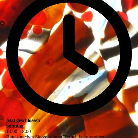
jetzt geschlossen
Sonntag
13
:
00
–
18
:
00
Bitte sprechen Sie vor einem Besuch bei uns einen