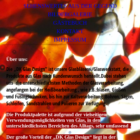
SEHENSWERTES AUS DER GEGEND
BILDERGALERIE
GÄSTEBUCH
KONTAKT
IMPRESSUM
Über uns:
Die „DK Glas Design“ ist unsere Glasbläserei/Glaswerkstatt, die
Produkte aus Glas nach Kundenwunsch herstellt.Dabei stehen
uns die unterschiedlichsten Methoden der Glasverarbeitung,
angefangen bei der Heißbearbeitung , wie z.B.:blasen, Gießen
und Fusingtechniken, bis hin zur Kaltverarbeitung :Bohren, Sägen,
Schleifen, Sandstrahlen und Polieren zur Verfügung.
Die Produktpalette ist aufgrund der vielseitigen
Verwendungsmöglichkeiten von Glas, in den
unterschiedlichsten Bereichen des Alltags, sehr umfassend .
Der große Vorteil der „DK Glas Design“ liegt in der